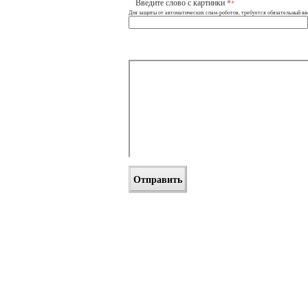
Введите слово с картинки *
*
Для защиты от автоматических спам-роботов, требуется обязательный вво