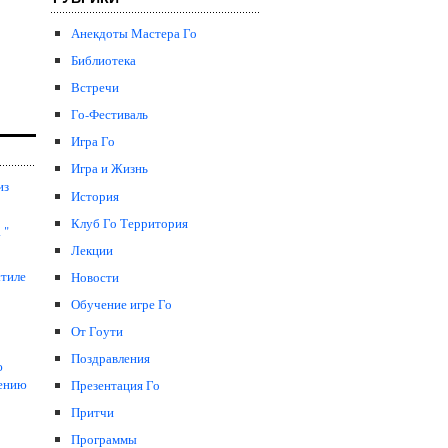
Анекдоты Мастера Го
Библиотека
Встречи
Го-Фестиваль
Игра Го
Игра и Жизнь
из
История
Клуб Го Территория
 "
Лекции
стиле
Новости
Обучение игре Го
От Гоути
Поздравления
ю
чению
Презентация Го
Притчи
Программы