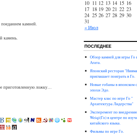
10
11
12
13
14
15
16
17
18
19
20
21
22
23
24
25
26
27
28
29
30
31
я поеданием камней.
« Июл
ой камень.
ПОСЛЕДНЕЕ
Обзор камней для игры Го 
Агата.
Японский ресторан "Нияма
приглашает поиграть в Го.
Новые гобаны в японском 
нее приготовленную ложку…
эпохи Эдо.
Мастер клас по игре Го "
Архитектура Лидерства"
Эксперемент по внедрени
Weiqi(Го) в центре по изу
китайского языка.
Фильмы по игре Го.