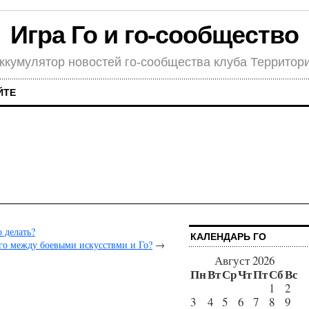
Игра Го и го-сообщество
ккумулятор новостей го-сообщества клуба Территор
ЙТЕ
 делать?
КАЛЕНДАРЬ ГО
го между боевыми искусствми и Го?
→
Август 2026
Пн
Вт
Ср
Чт
Пт
Сб
Вс
1
2
3
4
5
6
7
8
9