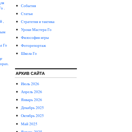
для
События
о .
Статьи
й ,
Стратегия и тактика
Уроки Мастера Го
вым
Философия игры
ы Го
Фоторепортаж
Школа Го
це
орах.
АРХИВ САЙТА
Июль 2026
Апрель 2026
Январь 2026
Декабрь 2025
Октябрь 2025
Май 2025
Январь 2025