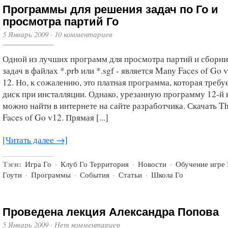
Программы для решения задач по Го и
просмотра партий Го
5 Январь 2009
·
10 комментариев
Одной из лучших программ для просмотра партий и сборни
задач в файлах *.prb или *.sgf - является Many Faces of Go 
12. Но, к сожалению, это платная программа, которая требу
диск при инсталляции. Однако, урезанную программу 12-й 
можно найти в интернете на сайте разработчика. Скачать T
Faces of Go v12. Прямая [...]
[Читать далее →]
Тэги:
Игра Го
·
Клуб Го Территория
·
Новости
·
Обучение игре 
Гоути
·
Программы
·
События
·
Статьи
·
Школа Го
Проведена лекция Александра Попова
5 Январь 2009
·
Нет комментариев