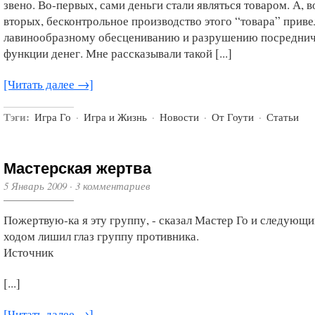
звено. Во-первых, сами деньги стали являться товаром. А, в
вторых, бесконтрольное производство этого “товара” приве
лавинообразному обесцениванию и разрушению посредни
функции денег. Мне рассказывали такой [...]
[Читать далее →]
Тэги:
Игра Го
·
Игра и Жизнь
·
Новости
·
От Гоути
·
Статьи
Мастерская жертва
5 Январь 2009
·
3 комментариев
Пожертвую-ка я эту группу, - сказал Мастер Го и следующ
ходом лишил глаз группу противника.
Источник
[...]
[Читать далее →]