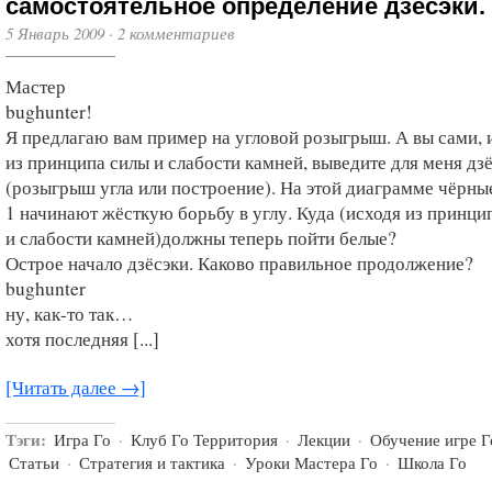
самостоятельное определение дзёсэки.
5 Январь 2009
·
2 комментариев
Мастер
bughunter!
Я предлагаю вам пример на угловой розыгрыш. А вы сами, 
из принципа силы и слабости камней, выведите для меня дз
(розыгрыш угла или построение). На этой диаграмме чёрны
1 начинают жёсткую борьбу в углу. Куда (исходя из принци
и слабости камней)должны теперь пойти белые?
Острое начало дзёсэки. Каково правильное продолжение?
bughunter
ну, как-то так…
хотя последняя [...]
[Читать далее →]
Тэги:
Игра Го
·
Клуб Го Территория
·
Лекции
·
Обучение игре Г
Статьи
·
Стратегия и тактика
·
Уроки Мастера Го
·
Школа Го