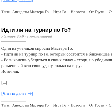
Тэги:
Анекдоты Мастера Го
·
Игра Го
·
Новости
·
От Гоути
·
С
Идти ли на турнир по Го?
5 Январь 2009
·
1 комментарий
Один из учеников спросил Мастера Го:
- Идти ли на турнир по Го, который состоится в ближайшее
- Если хочешь убедиться в своих силах - сходи, но убедивши
разменивай всю свою удачу только на игру.
Источник
[...]
[Читать далее →]
Тэги:
Анекдоты Мастера Го
·
Игра Го
·
Новости
·
От Гоути
·
С