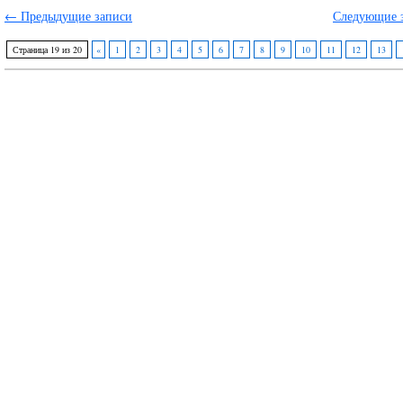
← Предыдущие записи
Следующие 
Страница 19 из 20
«
1
2
3
4
5
6
7
8
9
10
11
12
13